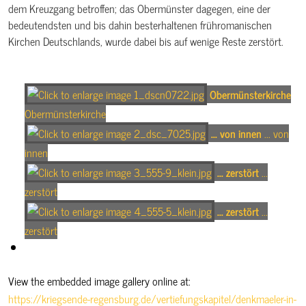
dem Kreuzgang betroffen; das Obermünster dagegen, eine der
bedeutendsten und bis dahin besterhaltenen frühromanischen
Kirchen Deutschlands, wurde dabei bis auf wenige Reste zerstört.
Obermünsterkirche
Obermünsterkirche
... von innen
... von
innen
... zerstört
...
zerstört
... zerstört
...
zerstört
View the embedded image gallery online at:
https://kriegsende-regensburg.de/vertiefungskapitel/denkmaeler-in-